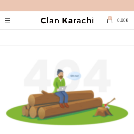
0
0,00
€