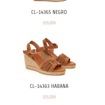
CL-14365 NEGRO
105,00
€
CL-14363 HABANA
105,00
€