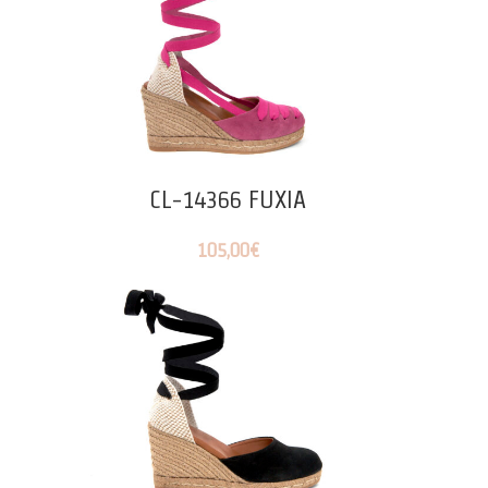
CL-14366 FUXIA
105,00
€