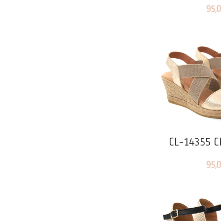
95,
CL-14355 
95,