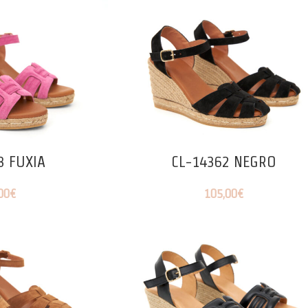
3 FUXIA
CL-14362 NEGRO
00
€
105,00
€