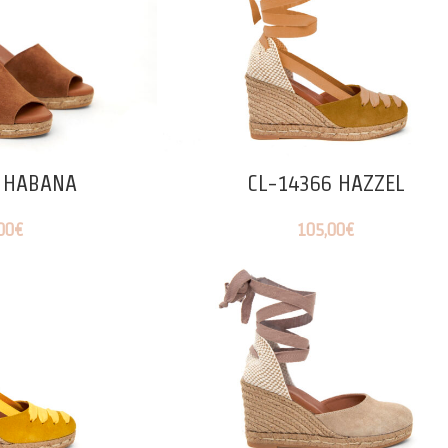
 HABANA
CL-14366 HAZZEL
00
€
105,00
€