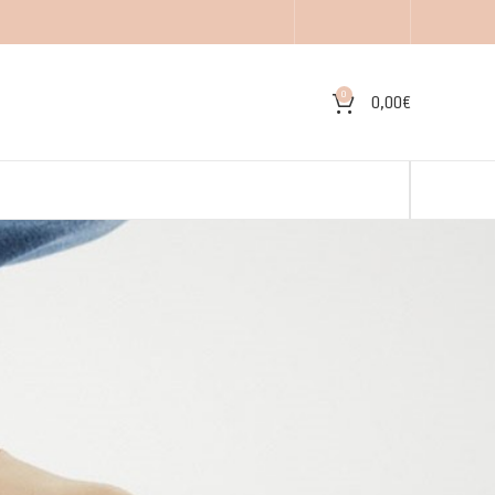
0
0,00
€