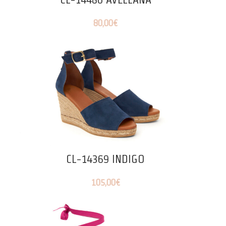
80,00
€
CL-14369 INDIGO
105,00
€