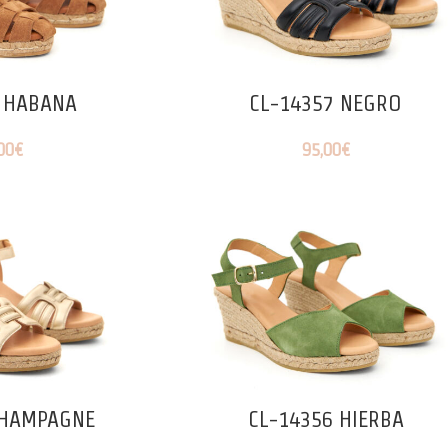
 HABANA
CL-14357 NEGRO
00
€
95,00
€
CHAMPAGNE
CL-14356 HIERBA