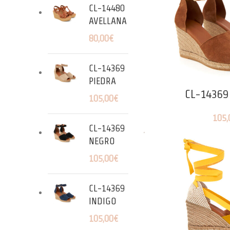
CL-14480
AVELLANA
80,00
€
CL-14369
PIEDRA
CL-14369
105,00
€
105,
CL-14369
NEGRO
105,00
€
CL-14369
INDIGO
105,00
€