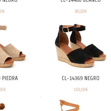
00
€
80,00
€
 PIEDRA
CL-14369 NEGRO
00
€
105,00
€