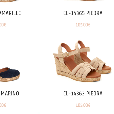
AMARILLO
CL-14365 PIEDRA
00
€
105,00
€
 MARINO
CL-14363 PIEDRA
00
€
105,00
€