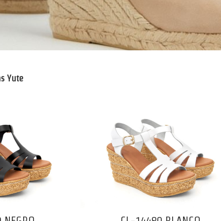
s Yute
0 NEGRO
CL-14480 BLANCO