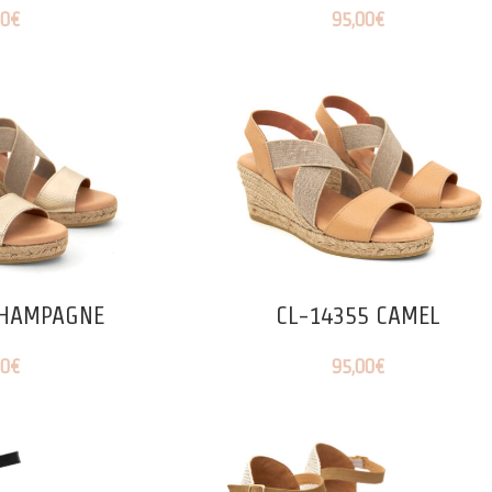
00
€
95,00
€
CHAMPAGNE
CL-14355 CAMEL
00
€
95,00
€