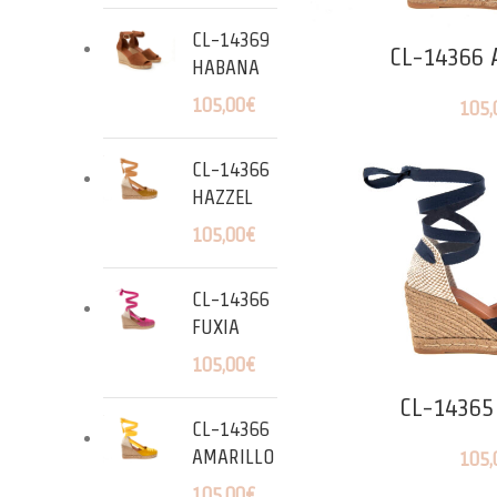
CL-14369
CL-14366 
HABANA
105,00
€
105,
CL-14366
HAZZEL
105,00
€
CL-14366
FUXIA
105,00
€
CL-14365
CL-14366
AMARILLO
105,
105,00
€