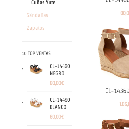
Cuñas Yute
80,
Sandalias
Zapatos
10 TOP VENTAS
CL-14480
NEGRO
80,00
€
CL-14369
CL-14480
105,
BLANCO
80,00
€