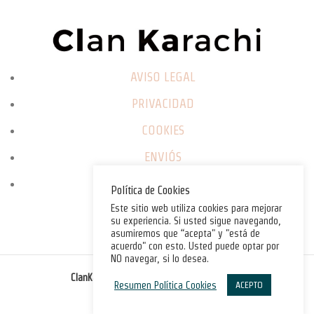
AVISO LEGAL
PRIVACIDAD
COOKIES
ENVIÓS
CAMBIOS / DEVOLUCIONES
Política de Cookies
Este sitio web utiliza cookies para mejorar
su experiencia. Si usted sigue navegando,
asumiremos que “acepta" y "está de
acuerdo" con esto. Usted puede optar por
NO navegar, si lo desea.
©
ClanKarachi.com
2025
. All rights reserved.
Resumen Política Cookies
ACEPTO