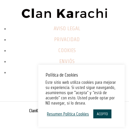
AVISO LEGAL
PRIVACIDAD
COOKIES
ENVIÓS
CAMBIOS / DEVOLUCIONES
Política de Cookies
Este sitio web utiliza cookies para mejorar
su experiencia. Si usted sigue navegando,
asumiremos que “acepta" y "está de
acuerdo" con esto. Usted puede optar por
NO navegar, si lo desea.
©
ClanKarachi.com
2025
. All rights reserved.
Resumen Política Cookies
ACEPTO