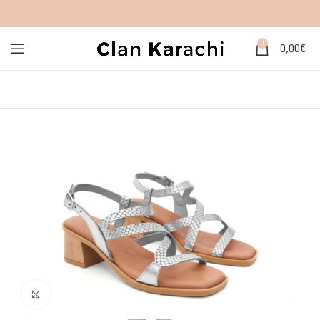
0
0,00
€
Click to enlarge