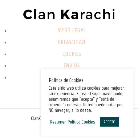
AVISO LEGAL
PRIVACIDAD
COOKIES
ENVIÓS
CAMBIOS / DEVOLUCIONES
Política de Cookies
Este sitio web utiliza cookies para mejorar
su experiencia. Si usted sigue navegando,
asumiremos que “acepta" y "está de
acuerdo" con esto. Usted puede optar por
NO navegar, si lo desea.
©
ClanKarachi.com
2025
. All rights reserved.
Resumen Política Cookies
ACEPTO