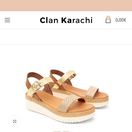
0
0,00
€
Click to enlarge