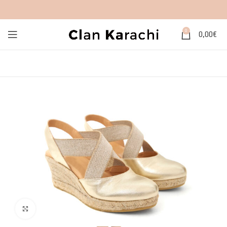
0
0,00
€
Click to enlarge