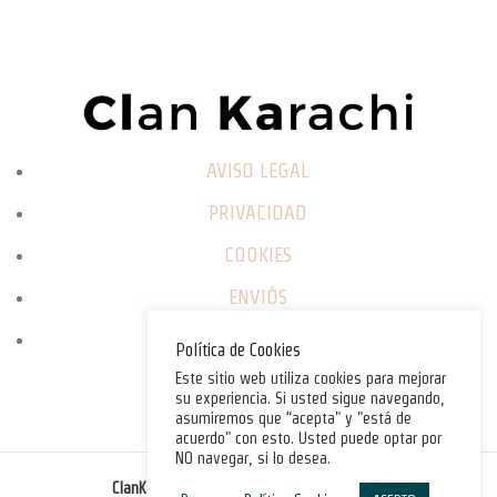
AVISO LEGAL
PRIVACIDAD
COOKIES
ENVIÓS
CAMBIOS / DEVOLUCIONES
Política de Cookies
Este sitio web utiliza cookies para mejorar
su experiencia. Si usted sigue navegando,
asumiremos que “acepta" y "está de
acuerdo" con esto. Usted puede optar por
NO navegar, si lo desea.
©
ClanKarachi.com
2025
. All rights reserved.