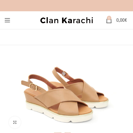
0
0,00
€
Click to enlarge