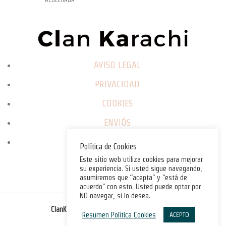
AVISO LEGAL
PRIVACIDAD
COOKIES
ENVIÓS
CAMBIOS / DEVOLUCIONES
Política de Cookies
Este sitio web utiliza cookies para mejorar
su experiencia. Si usted sigue navegando,
asumiremos que “acepta" y "está de
acuerdo" con esto. Usted puede optar por
NO navegar, si lo desea.
©
ClanKarachi.com
2025
. All rights reserved.
Resumen Política Cookies
ACEPTO