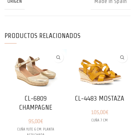
Made in Spain
ORIGEN
PRODUCTOS RELACIONADOS
CL-6809
CL-4483 MOSTAZA
CHAMPAGNE
105,00
€
CUÑA 7 CM
95,00
€
CUÑA YUTE 6 CM. PLANTA
ACOLCHADA