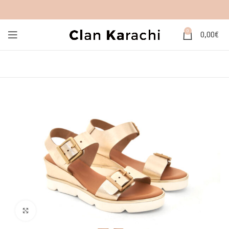
0
0,00
€
Click to enlarge