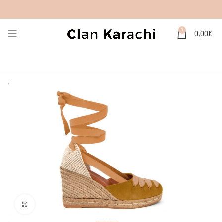
0
0,00
€
Click to enlarge