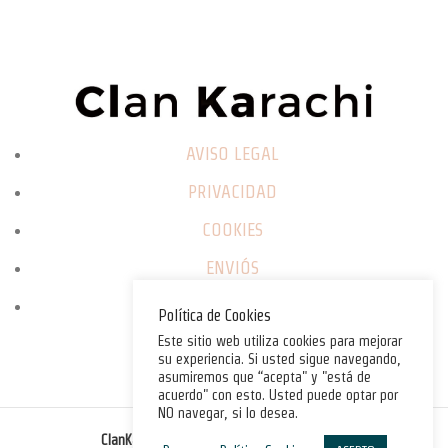
AVISO LEGAL
PRIVACIDAD
COOKIES
ENVIÓS
CAMBIOS / DEVOLUCIONES
Política de Cookies
Este sitio web utiliza cookies para mejorar
su experiencia. Si usted sigue navegando,
asumiremos que “acepta" y "está de
acuerdo" con esto. Usted puede optar por
NO navegar, si lo desea.
©
ClanKarachi.com
2025
. All rights reserved.