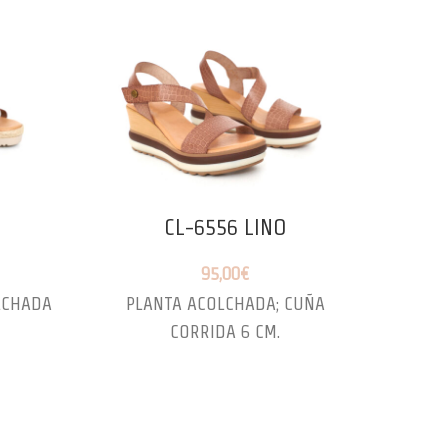
CL-6556 LINO
95,00
€
LCHADA
PLANTA ACOLCHADA; CUÑA
CU
CORRIDA 6 CM.