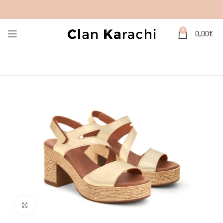
0
0,00
€
Click to enlarge