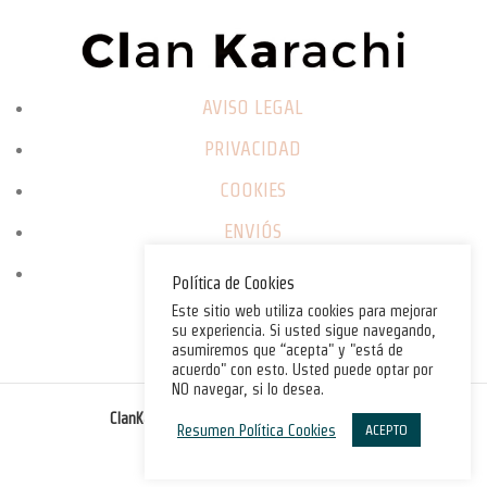
AVISO LEGAL
PRIVACIDAD
COOKIES
ENVIÓS
CAMBIOS / DEVOLUCIONES
Política de Cookies
Este sitio web utiliza cookies para mejorar
su experiencia. Si usted sigue navegando,
asumiremos que “acepta" y "está de
acuerdo" con esto. Usted puede optar por
NO navegar, si lo desea.
©
ClanKarachi.com
2025
. All rights reserved.
Resumen Política Cookies
ACEPTO