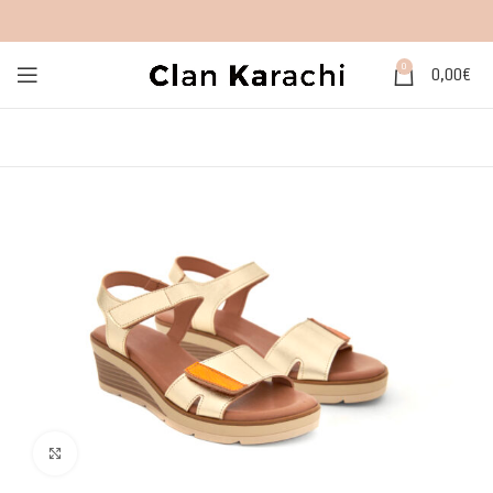
0
0,00
€
Click to enlarge