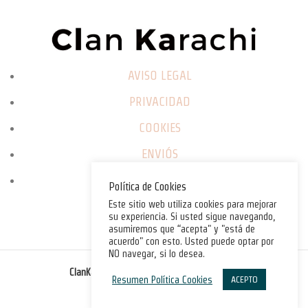
AVISO LEGAL
PRIVACIDAD
COOKIES
ENVIÓS
CAMBIOS / DEVOLUCIONES
Política de Cookies
Este sitio web utiliza cookies para mejorar
su experiencia. Si usted sigue navegando,
asumiremos que “acepta" y "está de
acuerdo" con esto. Usted puede optar por
NO navegar, si lo desea.
©
ClanKarachi.com
2025
. All rights reserved.
Resumen Política Cookies
ACEPTO