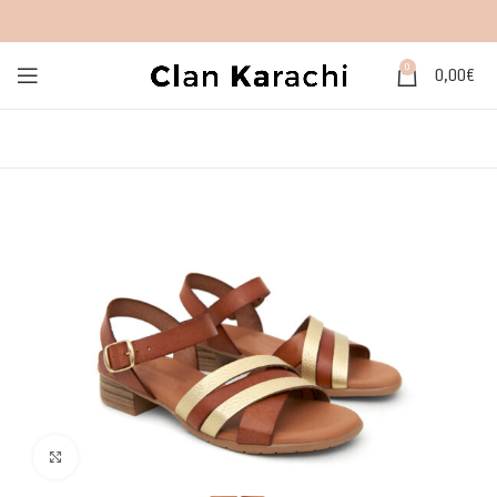
0
0,00
€
Click to enlarge