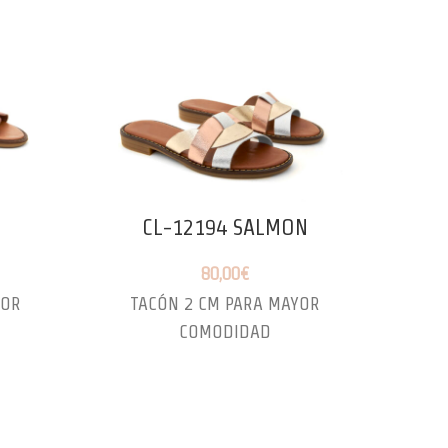
O
CL-12194 SALMON
80,00
€
YOR
TACÓN 2 CM PARA MAYOR
C
COMODIDAD