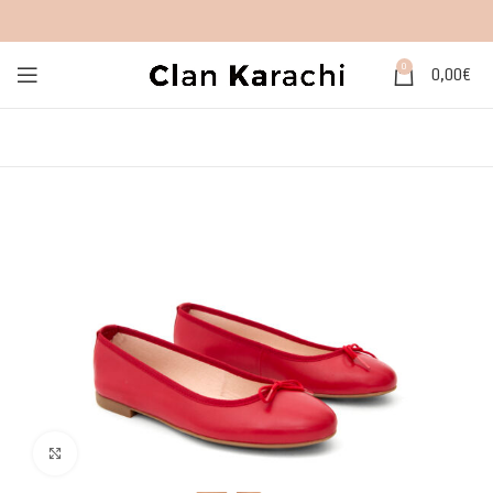
0
0,00
€
Click to enlarge