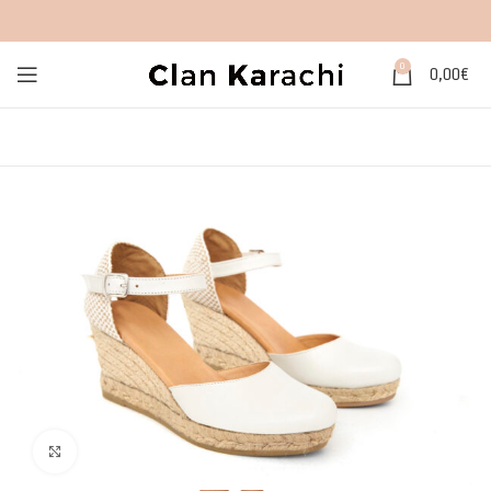
0
0,00
€
Click to enlarge