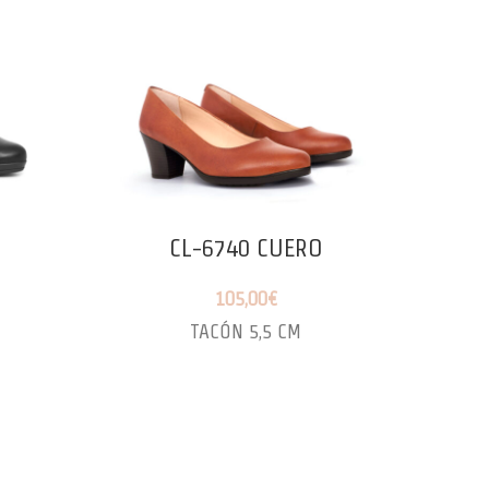
CL-6740 CUERO
105,00
€
TACÓN 5,5 CM
CUÑA 