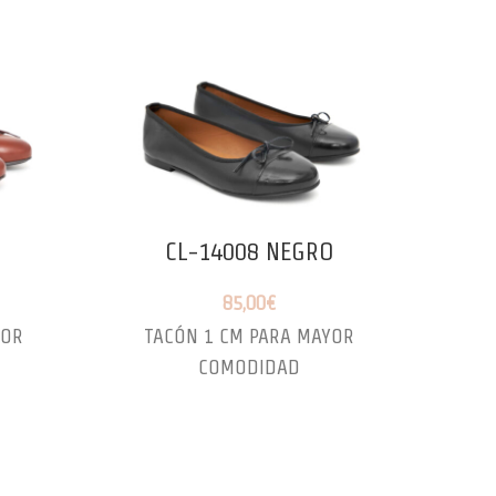
CL-14008 NEGRO
85,00
€
YOR
TACÓN 1 CM PARA MAYOR
TA
COMODIDAD