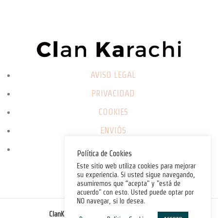
AVISO LEGAL
PRIVACIDAD
COOKIES
ENVIÓS
CAMBIOS / DEVOLUCIONES
Política de Cookies
Este sitio web utiliza cookies para mejorar
su experiencia. Si usted sigue navegando,
asumiremos que “acepta" y "está de
acuerdo" con esto. Usted puede optar por
NO navegar, si lo desea.
©
ClanKarachi.com
2025
. All rights reserved.