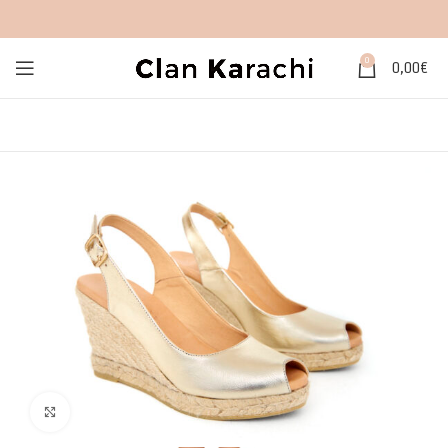
0
0,00
€
Click to enlarge