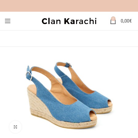
0
0,00
€
Click to enlarge