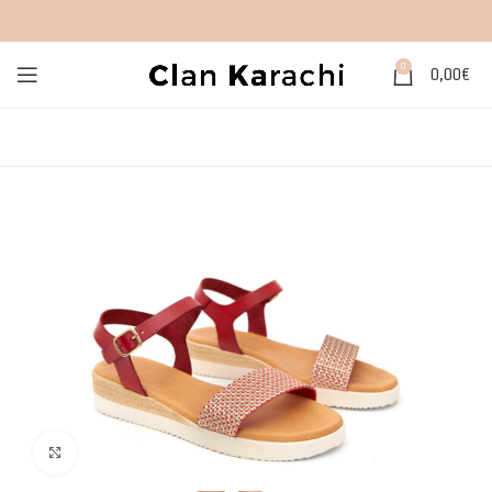
0
0,00
€
Click to enlarge