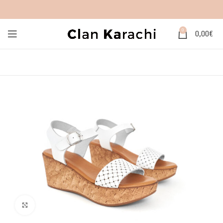
0
0,00
€
Click to enlarge