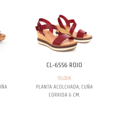
O
CL-6556 ROJO
95,00
€
UÑA
PLANTA ACOLCHADA; CUÑA
CU
CORRIDA 6 CM.