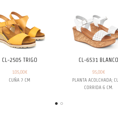
CL-2505 TRIGO
CL-6531 BLANC
105,00
€
95,00
€
CUÑA 7 CM
PLANTA ACOLCHADA; C
CORRIDA 6 CM.