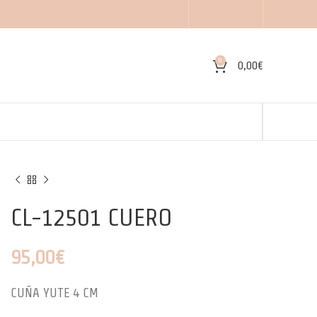
0
0,00
€
CL-12501 CUERO
95,00
€
CUÑA YUTE 4 CM