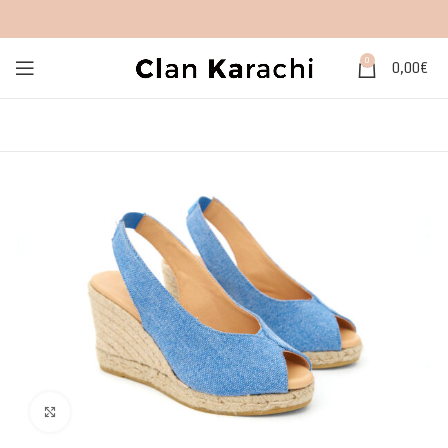
0
0,00
€
Click to enlarge