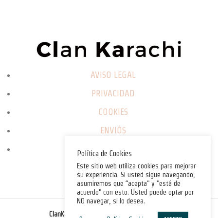
AVISO LEGAL
PRIVACIDAD
COOKIES
ENVIÓS
CAMBIOS / DEVOLUCIONES
Política de Cookies
Este sitio web utiliza cookies para mejorar
su experiencia. Si usted sigue navegando,
asumiremos que “acepta" y "está de
acuerdo" con esto. Usted puede optar por
NO navegar, si lo desea.
©
ClanKarachi.com
2025
. All rights reserved.