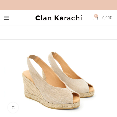
0
0,00
€
Click to enlarge