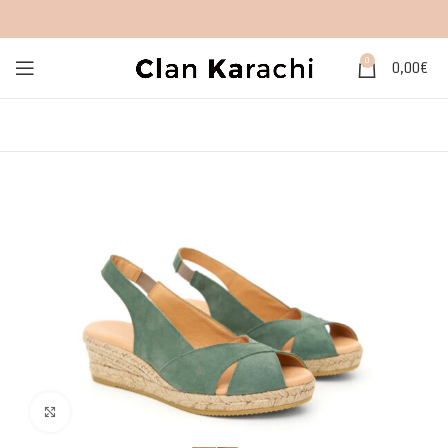
0
0,00
€
Click to enlarge