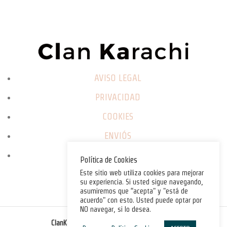
AVISO LEGAL
PRIVACIDAD
COOKIES
ENVIÓS
CAMBIOS / DEVOLUCIONES
Política de Cookies
Este sitio web utiliza cookies para mejorar
su experiencia. Si usted sigue navegando,
asumiremos que “acepta" y "está de
acuerdo" con esto. Usted puede optar por
NO navegar, si lo desea.
©
ClanKarachi.com
2025
. All rights reserved.