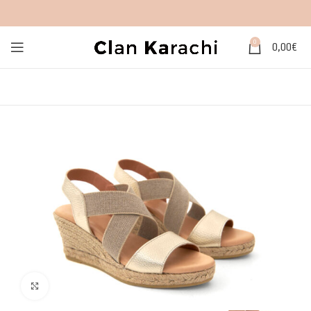
0
0,00
€
Click to enlarge