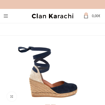
0
0,00
€
Click to enlarge