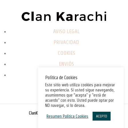
AVISO LEGAL
PRIVACIDAD
COOKIES
ENVIÓS
CAMBIOS / DEVOLUCIONES
Política de Cookies
Este sitio web utiliza cookies para mejorar
su experiencia. Si usted sigue navegando,
asumiremos que “acepta" y "está de
acuerdo" con esto. Usted puede optar por
NO navegar, si lo desea.
©
ClanKarachi.com
2025
. All rights reserved.
Resumen Política Cookies
ACEPTO