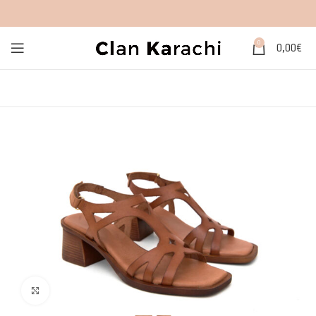
0
0,00
€
Click to enlarge