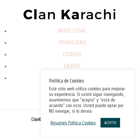
AVISO LEGAL
PRIVACIDAD
COOKIES
ENVIÓS
CAMBIOS / DEVOLUCIONES
Política de Cookies
Este sitio web utiliza cookies para mejorar
su experiencia. Si usted sigue navegando,
asumiremos que “acepta" y "está de
acuerdo" con esto. Usted puede optar por
NO navegar, si lo desea.
©
ClanKarachi.com
2025
. All rights reserved.
Resumen Política Cookies
ACEPTO