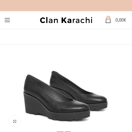
0
0,00
€
Click to enlarge