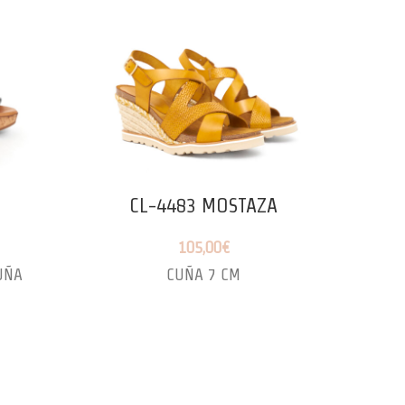
O
CL-4483 MOSTAZA
105,00
€
UÑA
CUÑA 7 CM
CU