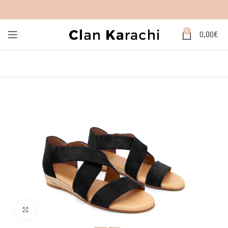
0
0,00
€
Click to enlarge