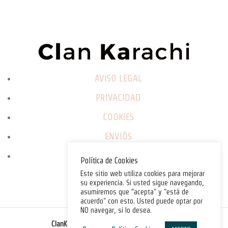
AVISO LEGAL
PRIVACIDAD
COOKIES
ENVIÓS
CAMBIOS / DEVOLUCIONES
Política de Cookies
Este sitio web utiliza cookies para mejorar
su experiencia. Si usted sigue navegando,
asumiremos que “acepta" y "está de
acuerdo" con esto. Usted puede optar por
NO navegar, si lo desea.
©
ClanKarachi.com
2025
. All rights reserved.