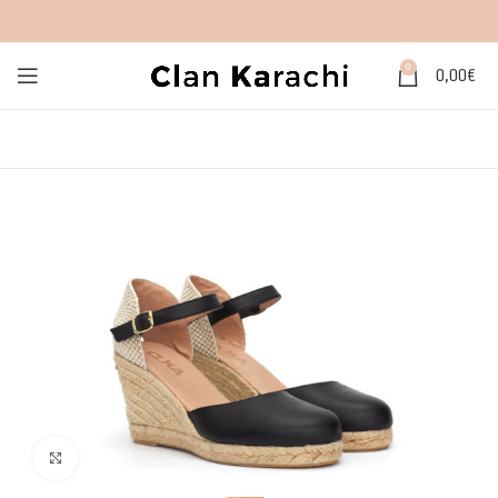
0
0,00
€
Click to enlarge