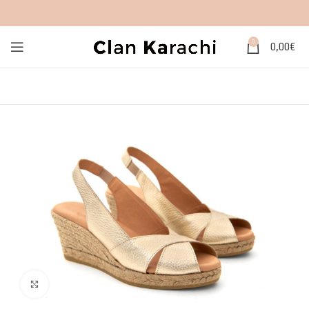
0
0,00
€
Click to enlarge