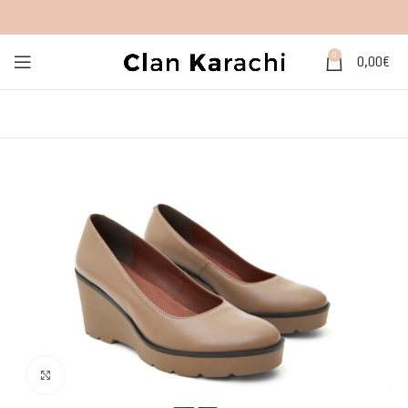
0
0,00
€
Click to enlarge